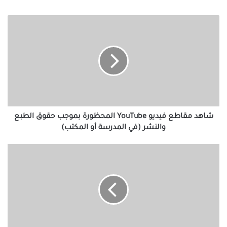
شاهد
مقاطع
فيديو
YouTube
المحظورة
بموجب
حقوق
الطبع
والنشر
(في
شاهد مقاطع فيديو YouTube المحظورة بموجب حقوق الطبع
المدرسة
والنشر (في المدرسة أو المكتب)
أو
المكتب)
كيفية
إخفاء
شبكة
WiFi
SSID
على
أجهزة
التوجيه؟