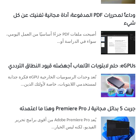
وداعاً لمحررات PDF المدفوعة: أداة مجانية تغنيك عن كل
شيء
أصبحت ملفات PDF جزءًا أساسيًا من العمل اليومي،
سواء في الدراسة أو…
eGPUs: حلم لابتوبات الألعاب أجهضته قيود النطاق الترددي
تُعد وحدات الرسوميات الخارجية eGPU فكرة جذابة
لمستخدمي اللابتوبات، خاصة لأولئك الذين…
جربت 5 بدائل مجانية لـ Premiere Pro وهذا ما اعتمدته
يُعد Adobe Premiere Pro من أقوى برامج تحرير
الفيديو، لكنه ليس الخيار…