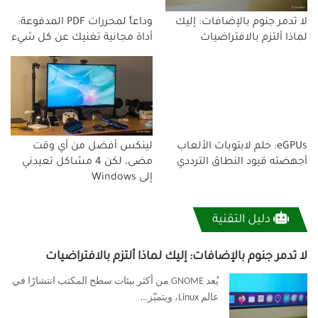
لا تدمر جنوم بالإضافات: إليك
وداعاً لمحررات PDF المدفوعة:
لماذا ألتزم بالافتراضيات
أداة مجانية تغنيك عن كل شيء
eGPUs: حلم لابتوبات الألعاب
لينكس أفضل من أي وقت
أجهضته قيود النطاق الترددي
مضى، لكن 4 مشاكل تعيدني
إلى Windows
دليل التقنية
لا تدمر جنوم بالإضافات: إليك لماذا ألتزم بالافتراضيات
يُعد GNOME من أكثر بيئات سطح المكتب انتشارًا في
عالم Linux، ويتميّز…