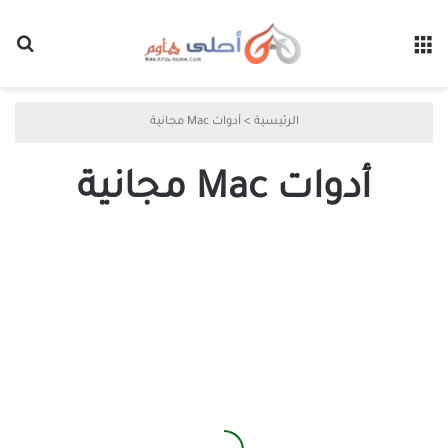
القائمة
بح
الرئيسية
>
أدوات Mac مجانية
أدوات Mac مجانية
أدوات
لا
غنى
عنها
تجعل
جهاز
Mac
أكثر
كفاءة