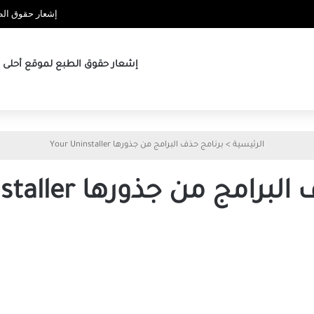
إشعار حقوق الطب
إشعار حقوق الطبع لموقع أحلى ها
الرئيسية
>
برنامج حذف البرامج من جذورها Your Uninstaller
امج من جذورها Your Uninstaller
تحميل
برنامج
حذف
البرامج
من