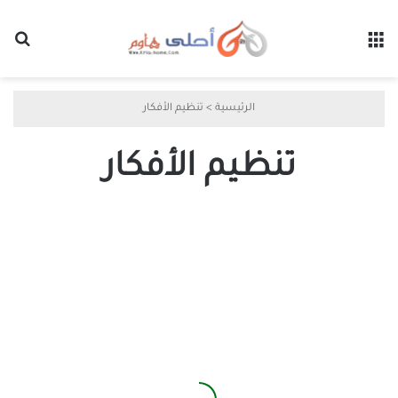
القائمة
بح
الرئيسية
>
تنظيم الأفكار
تنظيم الأفكار
خطوات
بسيطة
لإنشاء
ويكي
شخصي
باستخدام
Obsidian
لتنظيم
أفكارك