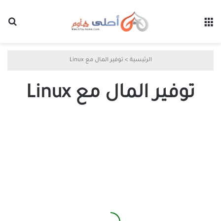
القائمة
بح
الرئيسية
>
توفير المال مع Linux
توفير المال مع Linux
كيف
يساعدك
الانتقال
إلى
Linux
في
توفير
المال
بطرق