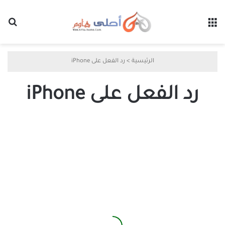
القائمة
بح
الرئيسية
>
رد الفعل على iPhone
رد الفعل على iPhone
ماذا
يعني
التأكيد
على
رد
الفعل
على
iPhone