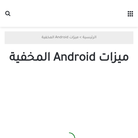
القائمة
بح
الرئيسية
>
ميزات Android المخفية
ميزات Android المخفية
أهم
ميزات
Android
المخفية
التي
يجب
تجربتها