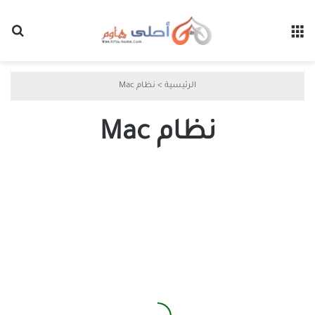
القائمة
بح
الرئيسية
>
نظام Mac
نظام Mac
أفضل
بدائل
أدوات
لقطة
الشاشة
لنظام
Mac:
لماذا
Shottr