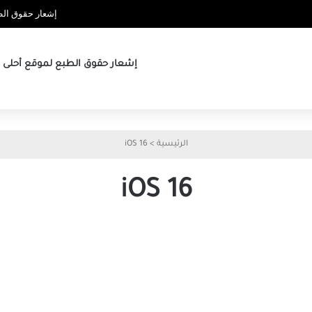
إشعار حقوق الطب
إشعار حقوق الطبع لموقع أحلى ها
الرئيسية
>
iOS 16
iOS 16
5
كيفية
طرق
إصلاح
لإصلاح
عدم
عدم
عمل
اتصال
Live