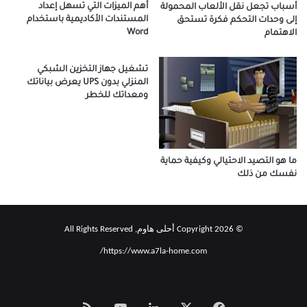
أهم الميزات التي تسهل إعداد
أسباب تجعل نقل الألعاب المحمولة
المستندات الأكاديمية باستخدام
إلى وحدات التحكم فكرة تستحق
Word
الاهتمام
تشغيل جهاز التخزين الشبكي
المنزلي بدون UPS يعرض بياناتك
ومعداتك للخطر
ما هو التصيد الاحتيالي وكيفية حماية
نفسك من ذلك
© Copyright 2026 أحلى هاوم, All Rights Reserved
https://www.a7la-home.com/
‫X
فيسبوك
لينكدإن
‫YouTube
Smart