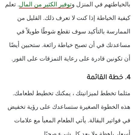
بالخياطتهم في المنزل و
توفير الكثير من المال
. تعلم
كيفية الخياطة إذا كنت لا تعرف ذلك. القليل من
الممارسة بالتأكيد سوف تقطع شوطًا طويلاً في
مساعدتك في أن تصبح خياطة رائعة. ستحبين أيضًا
أن تكونين قادرة على رعاية التمزقات على الفور.
4. خطة القائمة
مثلما تخطط لميزانيتك ، يمكنك تخطيط لطعامك.
هذه الخطوة الصغيرة ستساعدك على رؤية تخفيض
في فواتير البقالة. يأتي الطعام المعبأ مع علامات
أسعار باهظة ولا يعد كل شيء صحيًا.