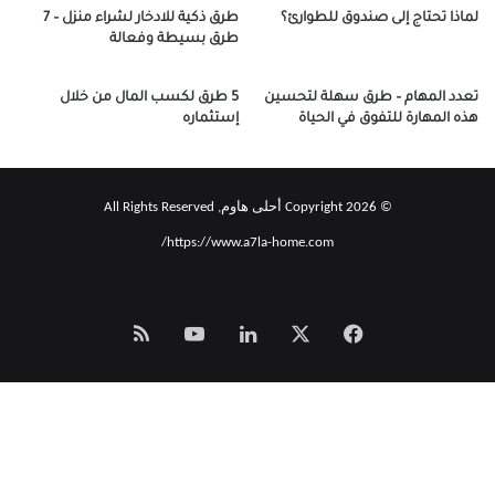
لماذا تحتاج إلى صندوق للطوارئ؟
طرق ذكية للادخار لشراء منزل – 7
طرق بسيطة وفعالة
تعدد المهام – طرق سهلة لتحسين
5 طرق لكسب المال من خلال
هذه المهارة للتفوق في الحياة
إستثماره
© Copyright 2026 أحلى هاوم, All Rights Reserved
https://www.a7la-home.com/
‫X
فيسبوك
لينكدإن
‫YouTube
Smart
Zeno