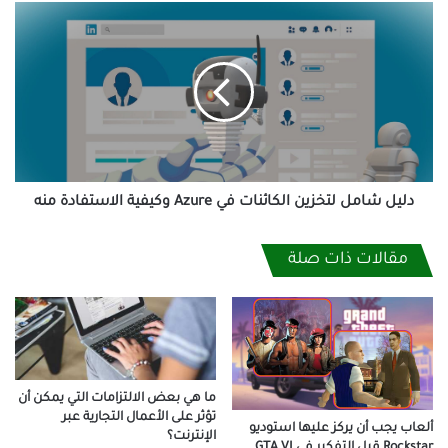
دليل
شامل
لتخزين
الكائنات
في
Azure
وكيفية
الاستفادة
منه
دليل شامل لتخزين الكائنات في Azure وكيفية الاستفادة منه
مقالات ذات صلة
ما هي بعض الالتزامات التي يمكن أن
تؤثر على الأعمال التجارية عبر
ألعاب يجب أن يركز عليها استوديو
الإنترنت؟
Rockstar قبل التفكير في GTA VI