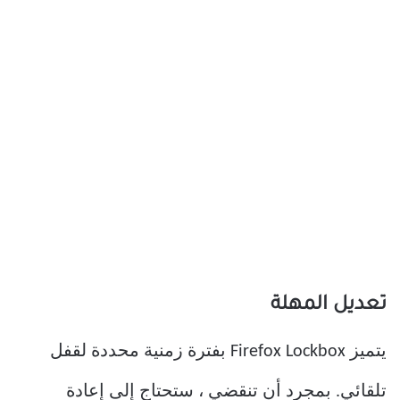
تعديل المهلة
يتميز Firefox Lockbox بفترة زمنية محددة لقفل
تلقائي. بمجرد أن تنقضي ، ستحتاج إلى إعادة
مصادقة التطبيق باستخدام Face ID أو Touch ID.
وكلما انخفض الأمر ، كانت الأمور أفضل فيما يتعلق
بالأمن.