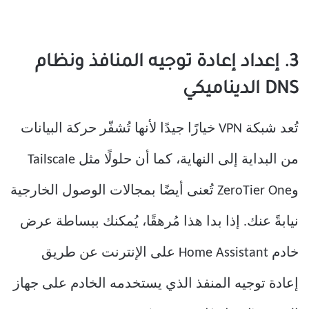
3. إعداد إعادة توجيه المنافذ ونظام
DNS الديناميكي
تُعد شبكة VPN خيارًا جيدًا لأنها تُشفّر حركة البيانات
من البداية إلى النهاية، كما أن حلولًا مثل Tailscale
وZeroTier One تُعنى أيضًا بمجالات الوصول الخارجية
نيابةً عنك. إذا بدا هذا مُرهقًا، يُمكنك ببساطة عرض
خادم Home Assistant على الإنترنت عن طريق
إعادة توجيه المنفذ الذي يستخدمه الخادم على جهاز