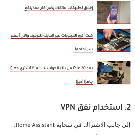
إغلاق تطبيقات هاتفك يضر أكثر مما ينفع
كنت أكره اللابتوبات غير القابلة للترقية، والآن أفهم
سر نجاحها.
بعد 20 عامًا من بناء الحواسيب: لماذا أشتري جهازًا
جاهزًا أخيرًا
2. استخدام نفق VPN
إلى جانب الاشتراك في سحابة Home Assistant،