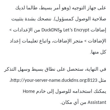
على جهاز التوجيه (وهو أمر بسيط، طالما لديك
صلاحية الوصول كمسؤول). ننصحك بشدة بتثبيت
إضافات Let’s Encrypt وDuckDNS من الإعدادات >
الإضافات > متجر الإضافات، واتباع تعليمات إعداد
كل منها.
في النهاية، ستحصل على نطاق بسيط وسهل التذكر
مثل http://your-server-name.duckdns.org:8123،
يمكنك استخدامه للوصول إلى خادم Home
Assistant من أي مكان.