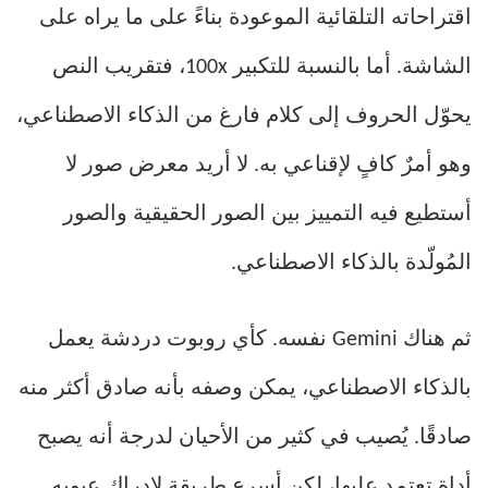
اقتراحاته التلقائية الموعودة بناءً على ما يراه على
الشاشة. أما بالنسبة للتكبير 100x، فتقريب النص
يحوّل الحروف إلى كلام فارغ من الذكاء الاصطناعي،
وهو أمرٌ كافٍ لإقناعي به. لا أريد معرض صور لا
أستطيع فيه التمييز بين الصور الحقيقية والصور
المُولّدة بالذكاء الاصطناعي.
ثم هناك Gemini نفسه. كأي روبوت دردشة يعمل
بالذكاء الاصطناعي، يمكن وصفه بأنه صادق أكثر منه
صادقًا. يُصيب في كثير من الأحيان لدرجة أنه يصبح
أداة تعتمد عليها، لكن أسرع طريقة لإدراك عيوبه