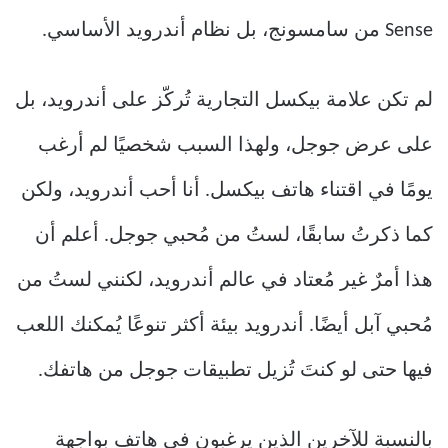
Sense من سامسونج، بل نظام أندرويد الأساسي.
لم تكن علامة بيكسل التجارية تُركّز على أندرويد، بل
على عرض جوجل، ولهذا السبب شخصيًا لم أرغب
يومًا في اقتناء هاتف بيكسل. أنا أحب أندرويد، ولكن
كما ذكرتُ سابقًا، لستُ من مُحبي جوجل. أعلم أن
هذا أمرٌ غير مُعتاد في عالم أندرويد، لكنني لستُ من
مُحبي آبل أيضًا. أندرويد بيئة أكثر تنوعًا يُمكنك اللعب
فيها حتى لو كنتَ تُزيل تطبيقات جوجل من هاتفك.
بالنسبة للآخرين الذين يرغبون في هاتف بواجهة