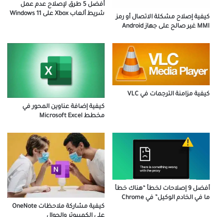
أفضل 5 طرق لإصلاح عدم عمل
شريط ألعاب Xbox على Windows 11
كيفية إصلاح مشكلة الاتصال أو رمز
MMI غير صالح على جهاز Android
كيفية مزامنة الترجمات في VLC
كيفية إضافة عناوين المحور في
مخطط Microsoft Excel
أفضل 9 إصلاحات لخطأ “هناك خطأ
ما في الخادم الوكيل” في Chrome
كيفية مشاركة ملاحظات OneNote
على الكمبيوتر والجوال