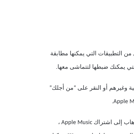
لا يوجد سوى عدد قليل من التطبيقات التي يمكنها مطابقة
ية وغيرهم أو النقر على “من أجلك”
تقدم Apple خصومات ممتازة على خطط الطلاب والأسرة ذات القيمة مقابل المال. بمجرد الذهاب إلى اشتراك Apple Music ،