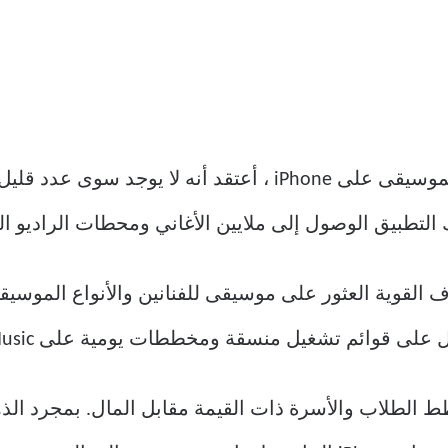
عندما يتعلق الأمر بالموسيقى على iPhone ، أعتقد أنه 
ف القوية العثور على موسيقى للفنانين والأنواع الموسيق
قوائم تشغيل منسقة ومخططات يومية على Apple Music.