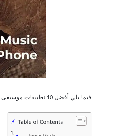
فيما يلي أفضل 10 تطبيقات موسيقى غير متصلة بالإنترنت لأجهزة iPhone توفر تجربة دفق الموسيقى الأكثر صدى أثناء التنقل.
Table of Contents