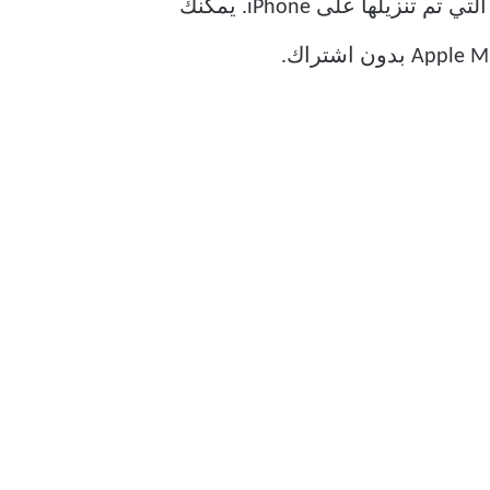
يمكنك البدء في تنزيل الموسيقى على جهاز iPhone الخاص بك. استمع بسرعة إلى الموسيقى التي تم تنزيلها على iPhone. يمكنك