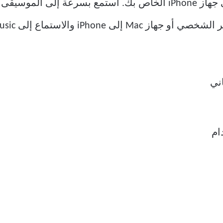
لاستماع إلى Apple Music بدون اشتراك.
اني
ام