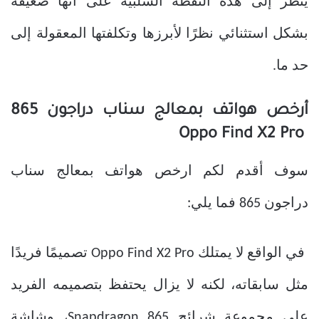
يُنظر إلى هذه النقطة السلبية على أنها ضعيفة
بشكل استثنائي نظرًا لأبرزها وتكلفتها المعقولة إلى
حد ما.
أرخص
هواتف بمعالج سناب دراجون 865
Oppo Find X2 Pro
سوف أقدم لكم ارخص
هواتف بمعالج سناب
دراجون 865
فما يلي:
في الواقع لا يمتلك Oppo Find X2 Pro تصميمًا فريدًا
مثل سابقاته، لكنه لا يزال يحتفظ بتصميمه الفريد
على مجموعة شرائح Snapdragon 865، وشاشة