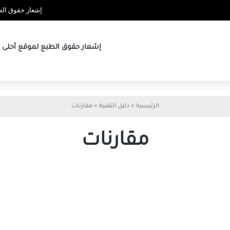
إشعار حقوق الطب
إشعار حقوق الطبع لموقع أحلى ها
الرئيسية
>
دليل التقنية
>
مقارنات
مقارنات
مهام يؤديها iPad بكفاءة أكبر
من Mac
في