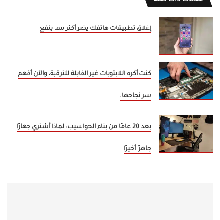
مقالات ذات صلة
إغلاق تطبيقات هاتفك يضر أكثر مما ينفع
كنت أكره اللابتوبات غير القابلة للترقية، والآن أفهم
سر نجاحها.
بعد 20 عامًا من بناء الحواسيب: لماذا أشتري جهازًا
جاهزًا أخيرًا