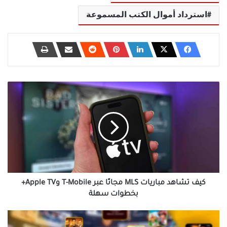
استرداد أموال الكتب المسموعة
كيف
تشاهد
مباريات
MLS
مجانًا
عبر
T-
Mobile
وApple
TV+
كيف تشاهد مباريات MLS مجانًا عبر T-Mobile وApple TV+
بخطوات
بخطوات سهلة
سهلة
تشغيل
Plex