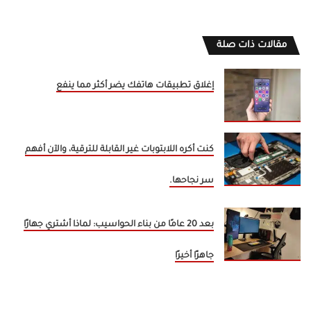
مقالات ذات صلة
إغلاق تطبيقات هاتفك يضر أكثر مما ينفع
كنت أكره اللابتوبات غير القابلة للترقية، والآن أفهم
سر نجاحها.
بعد 20 عامًا من بناء الحواسيب: لماذا أشتري جهازًا
جاهزًا أخيرًا