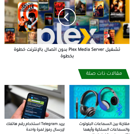
Media
Server
بدون
اتصال
بالإنترنت
خطوة
بخطوة
تشغيل Plex Media Server بدون اتصال بالإنترنت خطوة
بخطوة
مقالات ذات صلة
مقارنة بين السماعات البلوتوث
يريد Telegram استخدام رقم هاتفك
والسماعات السلكية وأيهما
لإرسال رموز لمرة واحدة