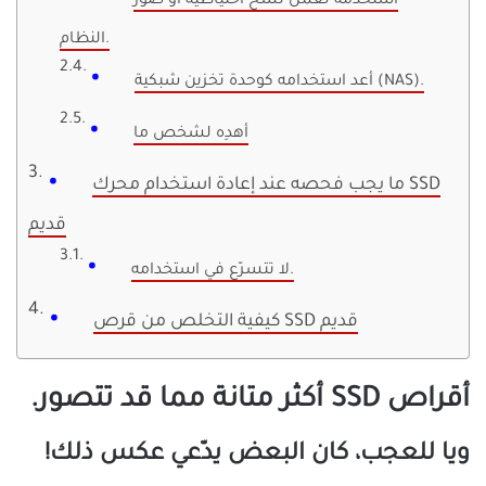
استخدمه لعمل نسخ احتياطية أو صور
النظام.
أعد استخدامه كوحدة تخزين شبكية (NAS).
أهدِه لشخص ما
ما يجب فحصه عند إعادة استخدام محرك SSD
قديم
لا تتسرّع في استخدامه.
كيفية التخلص من قرص SSD قديم
أقراص SSD أكثر متانة مما قد تتصور.
ويا للعجب، كان البعض يدّعي عكس ذلك!