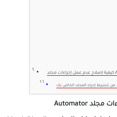
Autom
د Automator