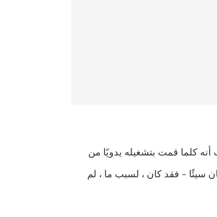
 أنشأت للتو روتينًا معطلًا في Automator. لكنني لاحظت أنه كلما قمت بتشغيله يدويًا من
بي كان سيئًا – فقد كان ، لسبب ما ، لم