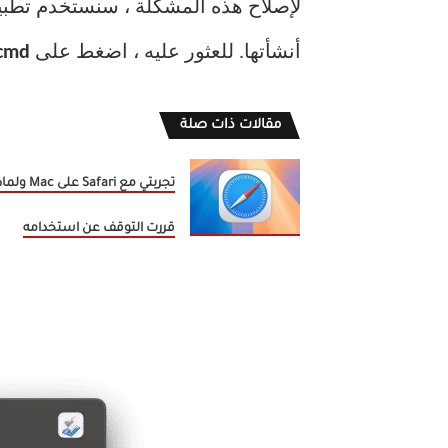
لإصلاح هذه المشكلة ، سنستخدم تطب
أنشأتها. للعثور عليه ، اضغط على
cmd + مفتاح المسافة لفتح Spotlight
مقالات ذات صلة
تجربتي مع Safari على Mac و
قررت التوقف عن استخدامه