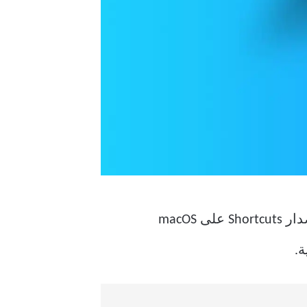
خلال الشهر الماضي استعدادًا لإصدار Shortcuts على macOS