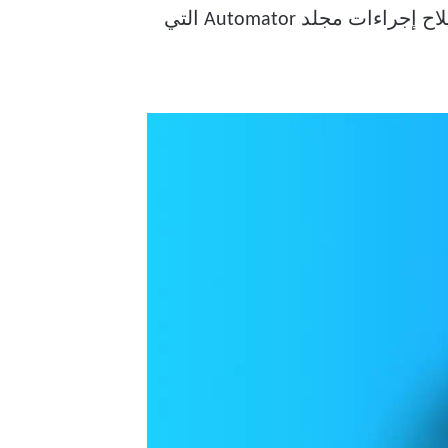
مرحبًا! مرحبًا بكم في ما قد يكون أقصر مشاركة لي لفترة طويلة. اليوم ، سأوضح لك كيفية إصلاح إجراءات مجلد Automator التي