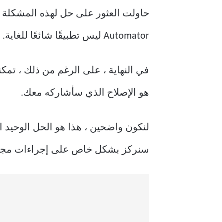
حاولت العثور على حل لهذه المشكلة ع
Automator ليس تطبيقًا شائعًا للغاية. لكن هذا جعل الأمور أكثر إحباطًا.
في النهاية ، على الرغم من ذلك ، تمك
هو الإصلاح الذي سأشاركه معك.
لنكون واضحين ، هذا هو الحل الوحيد ا
سنركز بشكل خاص على إجراءات مجلد Automator التي لن تعمل إلا إذا أجبرتها على