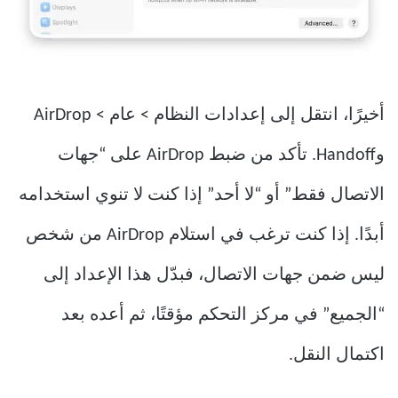
أخيرًا، انتقل إلى إعدادات النظام > عام > AirDrop
وHandoff. تأكد من ضبط AirDrop على “جهات
الاتصال فقط” أو “لا أحد” إذا كنت لا تنوي استخدامه
أبدًا. إذا كنت ترغب في استلام AirDrop من شخص
ليس ضمن جهات الاتصال، فبدّل هذا الإعداد إلى
“الجميع” في مركز التحكم مؤقتًا، ثم أعده بعد
اكتمال النقل.