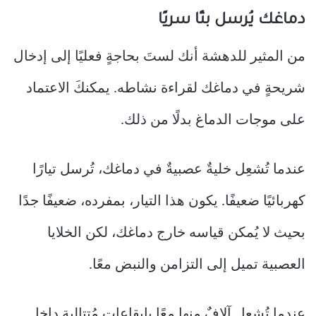
دماغك يُرسل بثًا سريًا
من المثير للدهشة أنك لستَ بحاجةٍ فعليًا إلى إدخال
شريحةٍ في دماغك لقراءة نشاطه. يمكنكَ الاعتماد
على موجات الدماغ بدلًا من ذلك.
عندما تُشعِل خليةٌ عصبيةٌ في دماغك، تُرسل تيارًا
كهربائيًا ضعيفًا. يكون هذا التيار، بمفرده، ضعيفًا جدًا
بحيث لا يُمكن قياسه خارج دماغك، لكن الخلايا
العصبية تميل إلى التزامن والنبض معًا.
عندما تُشعِل آلافٌ منها معًا بإيقاعاتٍ مُتتاليةٍ داخل