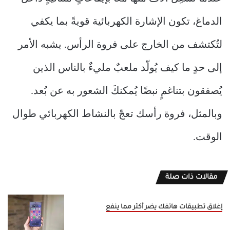
الدماغ، تكون الإشارة الكهربائية قويةً بما يكفي
لتُكتشف من الخارج على فروة الرأس. يشبه الأمر
إلى حدٍ ما كيف يُولّد ملعبٌ مليءٌ بالناس الذين
يُصفقون بتناغمٍ نبضًا يُمكنكَ الشعور به عن بُعد.
وبالمثل، فروة رأسك تعجّ بالنشاط الكهربائي طوال
الوقت.
مقالات ذات صلة
إغلاق تطبيقات هاتفك يضر أكثر مما ينفع