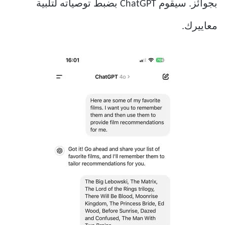
بجوائز. سيقوم ChatGPT بضبط توصياته لتلبية
معاييرك.