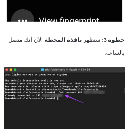
خطوة 3:
ستظهر
نافذة المحطة
الآن أنك متصل
بالساعة.