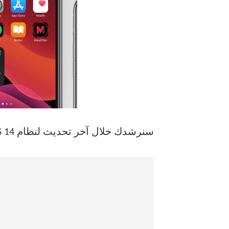
سنرشدك خلال آخر تحديث لنظام iOS 14 ، ويمكنك العثور على جميع التفاصيل هنا.