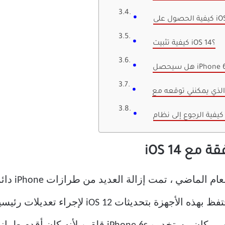
كيفية تثبيت iOS 14؟
على الرغم من ذلك ، لا تزال Apple تحتفظ بهذه الأج