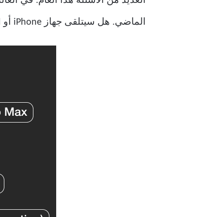
الماضي. هل سيتلقى جهاز iPhone أو iPod الخاص بك iOS 14 وتحديثات iOS التالية؟ اكتشف من القائمة أدناه.