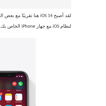
لقد أصبح iOS 14 هنا تقر
لنظام iOS مع جهاز iPhone الخاص بك. ولكن انتظر ، هل يدعم جهاز iPhone الخاص بك آخر تحديث لنظام iOS 14؟ اعثر عليه هنا.