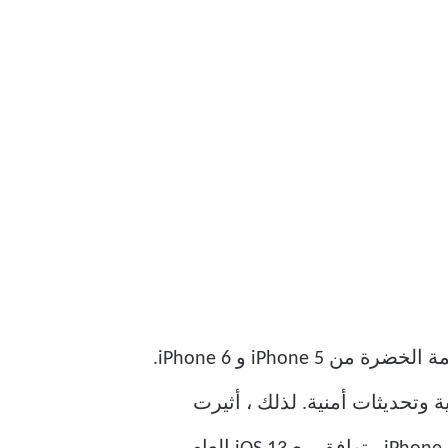
عندما أصدرت Apple تحديث iOS 13 العام الماضي ، تمت إزالة العديد من طرازات iPhone دائمة الخضرة من iPhone 5 و iPhone 6.
هزة بتحديثات iOS 12 لإجراء تعديلات رئيسية وتحديثات أمنية. لذلك ، أثيرت