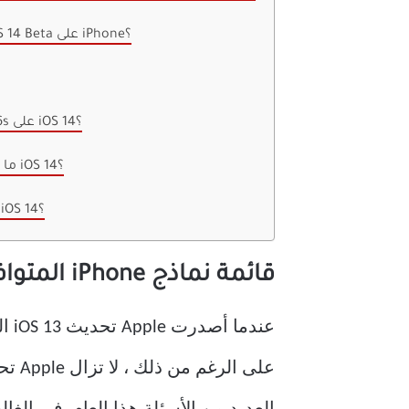
كيفية الحصول على iOS 14 Beta على iPhone؟
هل سيحصل iPhone 6s على iOS 14؟
ما الذي يمكنني توقعه مع iOS 14؟
كيفية الرجوع إلى نظام iOS 14؟
قائمة نماذج iPhone المتوافقة مع iOS 14