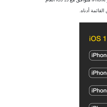
العديد من الأسئلة هذا العام. في الغالب ، كان مستخدمو iPhone 6s قلقين لأنه كان أقدم طراز iPhone متوافق مع iOS 13 العام