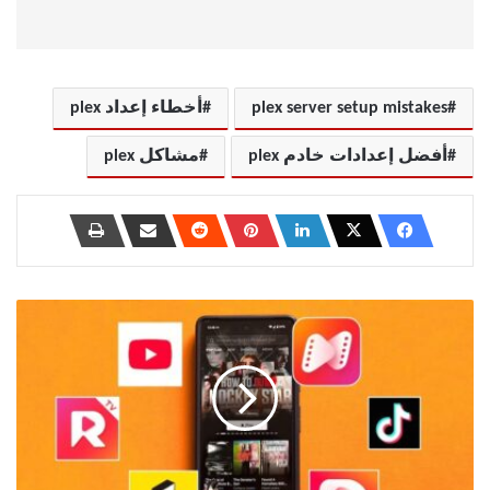
plex server setup mistakes
أخطاء إعداد plex
أفضل إعدادات خادم plex
مشاكل plex
أفضل
المسلسلات
القصيرة
التي
يمكنك
مشاهدتها
كاملة
في