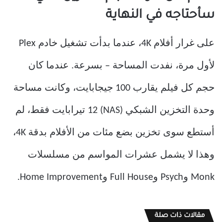
سأحتاجه في النهاية
على غرار أفلام 4K، عندما بدأت تشغيل خادم Plex
لأول مرة، نفدت المساحة – بسرعة. عندما كان
حجم كل فيلم يقارب 100 جيجابايت، وكانت مساحة
وحدة التخزين الشبكي (NAS) 12 تيرابايت فقط، لم
أستطع سوى تخزين بضع مئات من الأفلام بدقة 4K،
وهذا لا يشمل عشرات المواسم من مسلسلات
Monk وPsych وFull House وHome Improvement.
مقالات ذات صلة