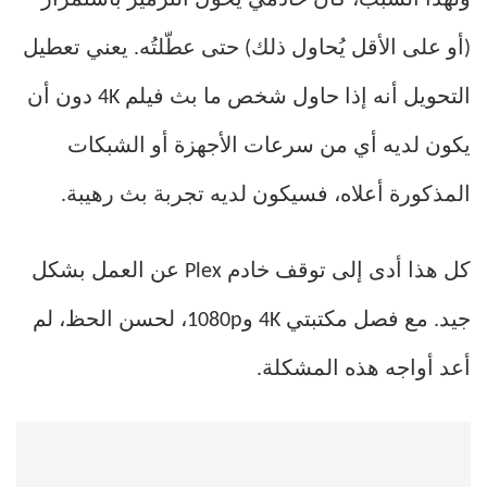
ولهذا السبب، كان خادمي يُحوّل الترميز باستمرار
(أو على الأقل يُحاول ذلك) حتى عطّلتُه. يعني تعطيل
التحويل أنه إذا حاول شخص ما بث فيلم 4K دون أن
يكون لديه أي من سرعات الأجهزة أو الشبكات
المذكورة أعلاه، فسيكون لديه تجربة بث رهيبة.
كل هذا أدى إلى توقف خادم Plex عن العمل بشكل
جيد. مع فصل مكتبتي 4K و1080p، لحسن الحظ، لم
أعد أواجه هذه المشكلة.