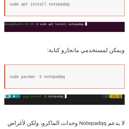
sudo apt install notepadqq
ويمكن لمستخدمي مانجارو كتابة:
sudo pacman -S notepadqq
لا يدعم Notepadqq وحدات الماكرو، ولكن لأغراض