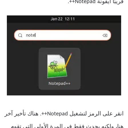
قريبًا أيقونة Notepad++.
انقر على الرمز لتشغيل Notepad++. هناك تأخير آخر
هنا، ولكنه يحدث فقط في المرة الأولى التي تقوم