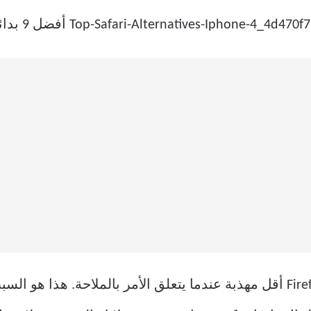
ومع ذلك ، مقارنةً بـ Chrome ، فإن Firefox أقل مهذبة عندما يتعلق الأمر بالم