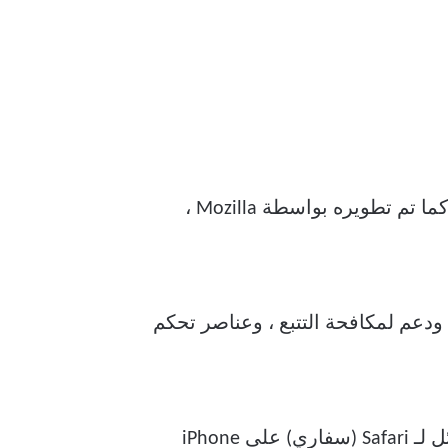
Firefox هو متصفح آخر يطابق Chrome مع دعم هائل للنظام الأساسي وتزامن سلس للبيانات. كما تم تطويره بواسطة Mozilla ،
مة مظلمة ووضع ليلي مدمج ، ودعم لمكافحة التتبع ، وعناصر تحكم