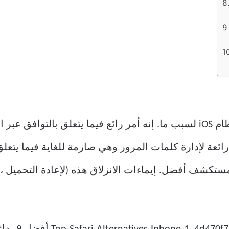
Chrome هو متصفحي المفضل على نظام iOS لسبب ما. إنه أمر رائع فيما يتع
مة رائعة لإدارة كلمات المرور وهي صارمة للغاية فيما يت
تكشف أفضل. إيماءات الانزلاق هذه (لإعادة التحميل ، ل