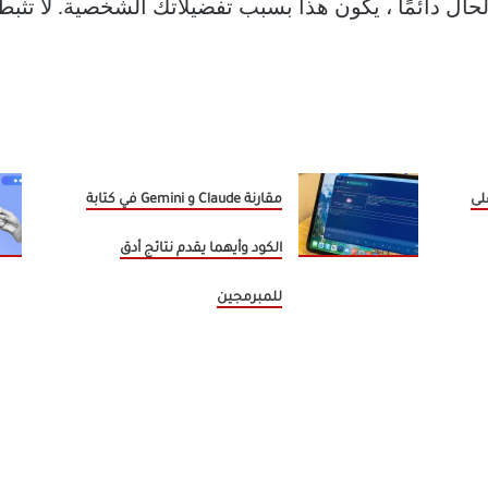
الحال دائمًا ، يكون هذا بسبب تفضيلاتك الشخصية. لا تثب
فوق على
مقارنة Claude و Gemini في كتابة
الكود وأيهما يقدم نتائج أدق
للمبرمجين