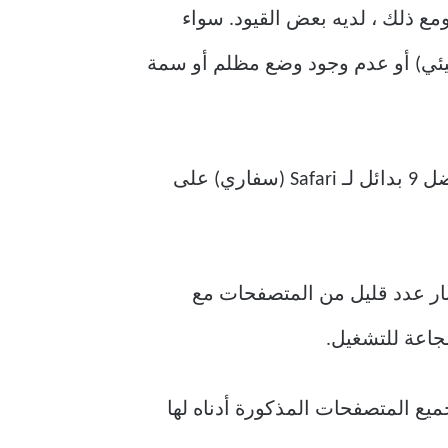
نًا من حيث الاستقرار والأمان على جهاز iPhone الخاص بي. ومع ذلك ، لديه بعض القيود. سواء
ة المستخدم غير الملهمة ، أو الدعم المقيد المتعدد المنصات (خارج نظام Apple البيئي) أو عدم وجود وضع مظلم أو سمة
بار عدد قليل من المتصفحات مع
الثالث لاستخدام محرك تقديم WebKit من Apple يعني أن جميع المتصفحات المذكورة أدناه لها