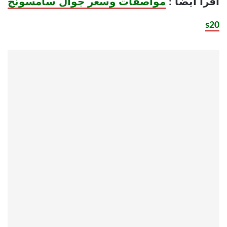
أقرأ ايضاً :
مواصفات وسعر جوال سامسونج
s20