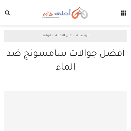
القائمة
بح
الرئيسية
>
دليل التقنية
>
هواتف
أفضل جوالات سامسونج ضد
الماء