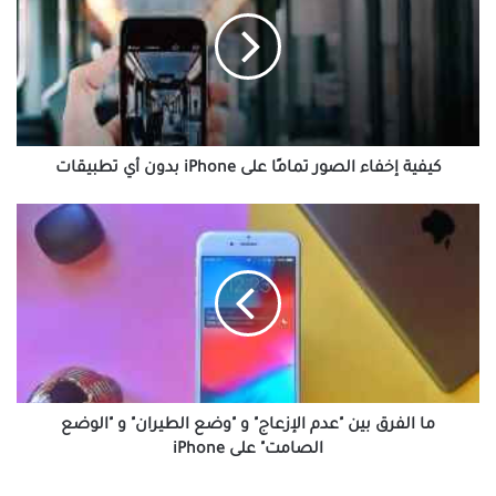
الصور
تمامًا
على
iPhone
بدون
أي
تطبيقات
كيفية إخفاء الصور تمامًا على iPhone بدون أي تطبيقات
ما
الفرق
بين
"عدم
الإزعاج"
و
"وضع
الطيران"
و
"الوضع
ما الفرق بين "عدم الإزعاج" و "وضع الطيران" و "الوضع
الصامت"
الصامت" على iPhone
على
iPhone