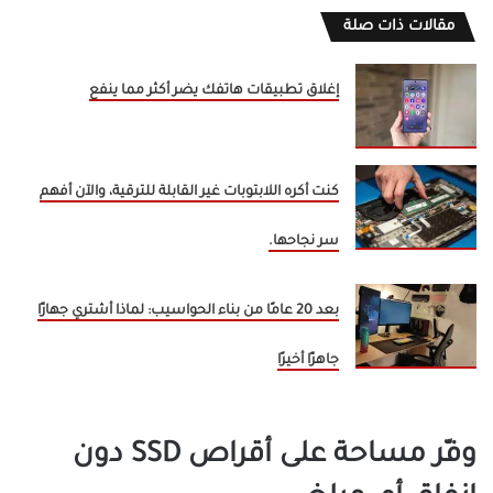
مقالات ذات صلة
إغلاق تطبيقات هاتفك يضر أكثر مما ينفع
كنت أكره اللابتوبات غير القابلة للترقية، والآن أفهم
سر نجاحها.
بعد 20 عامًا من بناء الحواسيب: لماذا أشتري جهازًا
جاهزًا أخيرًا
وفّر مساحة على أقراص SSD دون