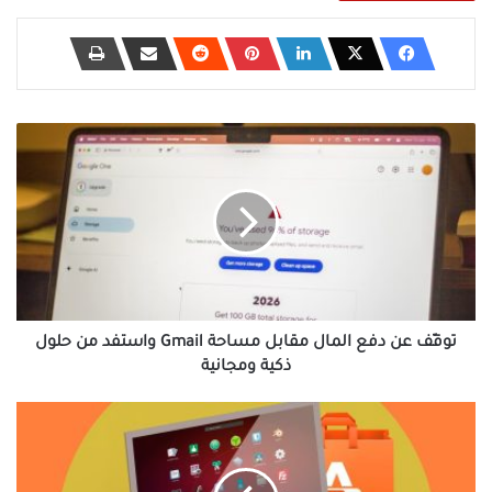
توقّف
عن
دفع
المال
مقابل
مساحة
Gmail
واستفد
من
حلول
توقّف عن دفع المال مقابل مساحة Gmail واستفد من حلول
ذكية
ذكية ومجانية
ومجانية
أربعة
تطبيقات
لينكس
جعلت