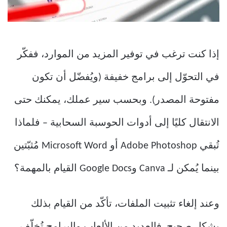
إذا كنت ترغب في توفير المزيد من الموارد، ففكّر
في التحوّل إلى برامج خفيفة (ويُفضّل أن تكون
مفتوحة المصدر). وبحسب سير عملك، يمكنك حتى
الانتقال كليًا إلى أدوات الحوسبة السحابية – فلماذا
تُبقي Adobe Photoshop أو Microsoft Word مُثبّتين
بينما يُمكن لـ Canva وGoogle Docs القيام بالمهمة؟
وعند إلغاء تثبيت الملفات، تأكّد من القيام بذلك
بشكل صحيح. فالعديد من الألعاب والبرامج تُخلّف