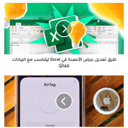
طرق
تعديل
عرض
الأعمدة
في
Excel
ليتناسب
مع
البيانات
تلقائيًا
طرق تعديل عرض الأعمدة في Excel ليتناسب مع البيانات
تلقائيًا
خطوات
سهلة
لإعداد
Apple
AirTag
وربطه
بجهاز
iPhone
أو