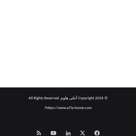
الأساسية
لإدارة
الملفات
بسهولة
أوامر لينكس الأساسية لإدارة
الملفات بسهولة
© Copyright 2026 أحلى هاوم, All Rights Reserved
https://www.a7la-home.com/
‫X
فيسبوك
لينكدإن
‫YouTube
Smart