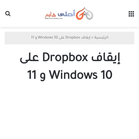
القائمة
بح
الرئيسية
>
إيقاف Dropbox على Windows 10 و 11
إيقاف Dropbox على
Windows 10 و 11
كيفية
إيقاف
عمليات
استيراد
الصور
من
Dropbox