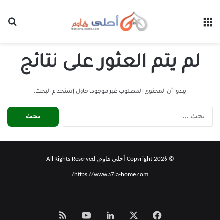
القائمة
بح
لم يتم العثور على نتائج
يبدوا أن المحتوى المطلوب غير موجود، حاول إستخدام البحث.
البحث
عن:
© Copyright 2026 أحلى هاوم, All Rights Reserved
https://www.a7la-home.com/
‫X
فيسبوك
لينكدإن
‫YouTube
Smart