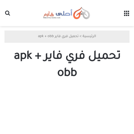
القائمة
بح
الرئيسية
>
تحميل فري فاير apk + obb
تحميل فري فاير apk +
obb
تحميل
فري
فاير
آخر
اصدار
للأندرويد