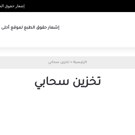
إشعار حقوق الطب
إشعار حقوق الطبع لموقع أحلى ها
الرئيسية
>
تخزين سحابي
تخزين سحابي
تعرف
كيفية
على
استعادة
أداة
مساحة
rclone
التخزين
على
بسهولة