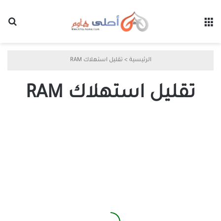
القائمة
بح
الرئيسية
>
تقليل استهلاك RAM
تقليل استهلاك RAM
حل
مشكلة
امتلاء
RAM
على
ويندوز
11
وتحسين
الأداء