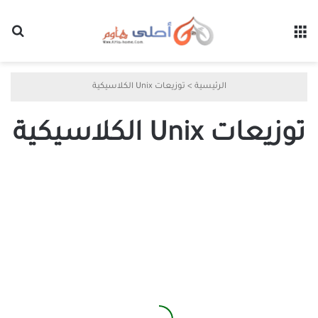
القائمة
بح
الرئيسية
>
توزيعات Unix الكلاسيكية
توزيعات Unix الكلاسيكية
تجربة
مميزة
لأحدث
توزيعة
من
نوع
Unix
Retro