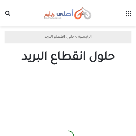
القائمة
بح
الرئيسية
>
حلول انقطاع البريد
حلول انقطاع البريد
أحدث
تطورات
انقطاع
خدمة
Outlook
وكيفية
التعامل
معها
بشكل