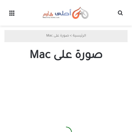
بحث عن
القائ
الرئيسية
>
صورة على Mac
صورة على Mac
أفضل
3
طرق
لإضافة
أسهم
إلى
صورة
على
جهاز