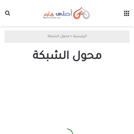
القائمة
بح
الرئيسية
>
محول الشبكة
محول الشبكة
أفضل
6
طرق
لإصلاح
خطأ
لا
يمكنها
العثور
على