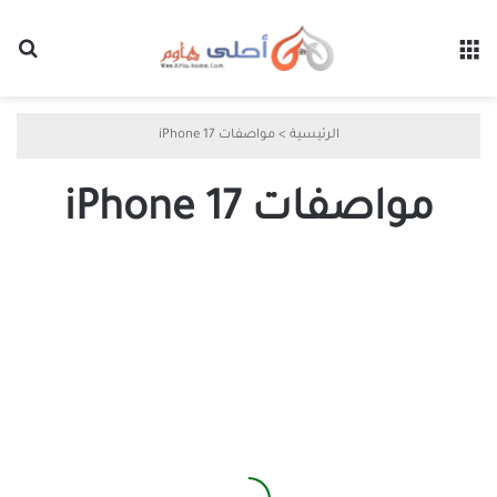
القائمة
بح
الرئيسية
>
مواصفات iPhone 17
مواصفات iPhone 17
كل
ما
تحتاج
معرفته
عن
سلسلة
iPhone
17
مع