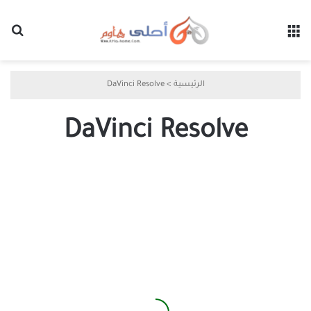
القائمة
بح
الرئيسية
>
DaVinci Resolve
DaVinci Resolve
جربت
5
بدائل
مجانية
لـ
Premiere
Pro
وهذا
ما