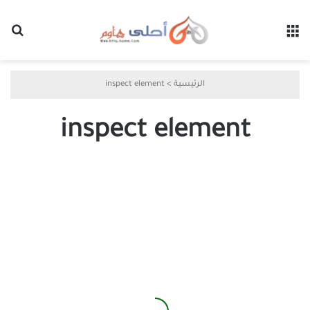
القائمة
بح
الرئيسية
>
inspect element
inspect element
طرق
ذكية
لاستخدام
أدوات
الفحص
في
Chrome
دون
الحاجة