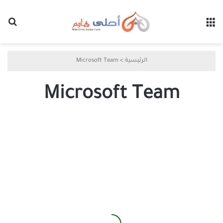
القائمة
بح
الرئيسية
>
Microsoft Team
Microsoft Team
كيفية
استخدام
لوح
المعلومات
الأبيض
في
اجتماع
Microsoft
Teams